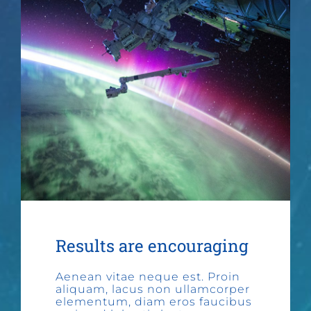
Results are encouraging
Aenean vitae neque est. Proin
aliquam, lacus non ullamcorper
elementum, diam eros faucibus