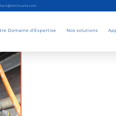
tact@itechcana.com
tre Domaine d’Expertise
Nos solutions
App